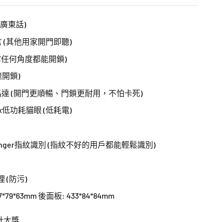
援廣東話)
言 (其他用家開門即聽)
掌任何角度都能開鎖)
速開鎖)
霆馬達 (開門更順暢、門鎖更耐用，不怕卡死)
tax低功耗貓眼 (低耗電)
TFinger指紋識別 (指紋不好的用戶都能輕鬆識別)
 (防污)
*79*63mm 後面板: 433*84*84mm
設計大獎