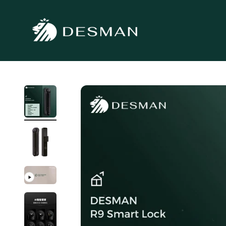
跳至內容
DESMAN德施曼電子鎖