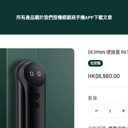
所有產品
關於我們
授權經銷商
手機APP下載
文章
DESMAN 德施曼 R
包安裝
促銷價
HK$6,980.00
數量: