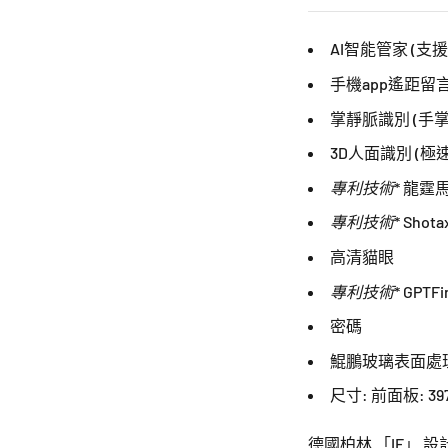
AI智能管家 (支
手機app遙距留
掌靜脈識別 (手
3D人面識別 (極
專利技術
* 龍
專利技術
* Sho
高清貓眼
專利技術
* GP
密碼
鯤鵬玻璃表面處理
尺寸: 前面板: 397
德國柏林 「IF」 