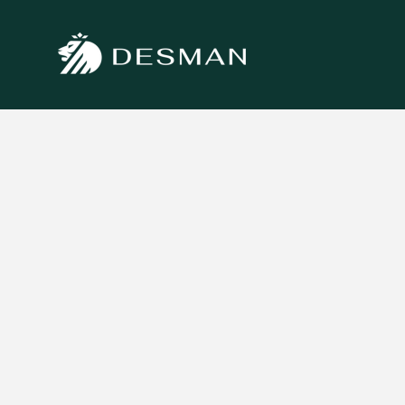
跳至內容
DESMAN德施曼電子鎖