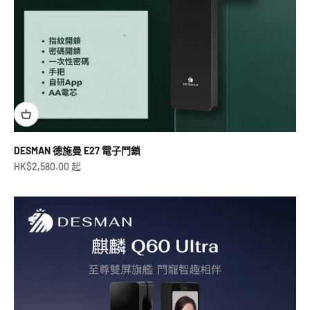
DESMAN 德施曼 E27 電子門鎖
促銷價
HK$2,580.00 起