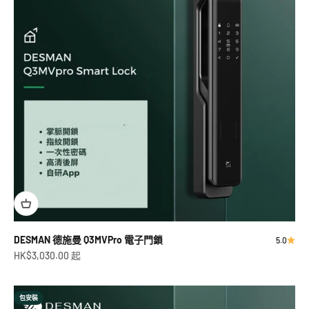
DESMAN 德施曼 Q3MVPro 電子門鎖
5.0
促銷價
HK$3,030.00 起
包安裝