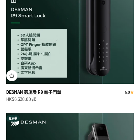
DESMAN 德施曼 R9 電子門鎖
5.0
促銷價
HK$6,330.00 起
包安裝