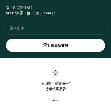
嘿，你還等什麼 ?
DESMAN 電子鎖，開門 So easy !
電子郵件
訂閱最新資訊
全國線上銷額第一*
行業領軍品牌
前往第 1 項
前往第 2 項
前往第 3 項
前往第 4 項