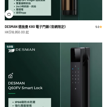
DESMAN 德施曼 K80 電子門鎖 (官網限定)
5.0
促銷價
HK$18,950.00 起
包安裝