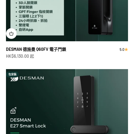
DESMAN 德施曼 Q60FV 電子門鎖
5.0
促銷價
HK$6,130.00 起
包安裝