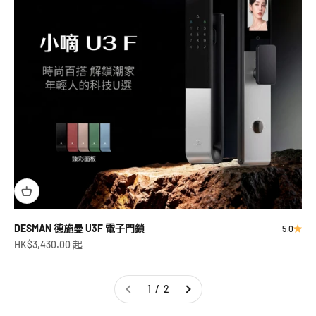
DESMAN 德施曼 U3F 電子門鎖
5.0
促銷價
HK$3,430.00 起
1 / 2