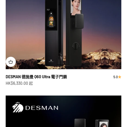
DESMAN 德施曼 Q60 Ultra 電子門鎖
5.0
促銷價
HK$6,330.00 起