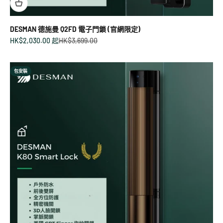
DESMAN 德施曼 Q2FD 電子門鎖 (官網限定)
促銷價
原價
HK$2,030.00 起
HK$3,699.00
包安裝