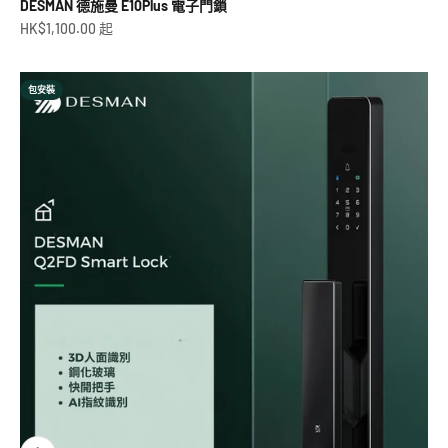
DESMAN 德施曼 E10Plus 電子門鎖
促銷價
HK$1,100.00 起
包安裝