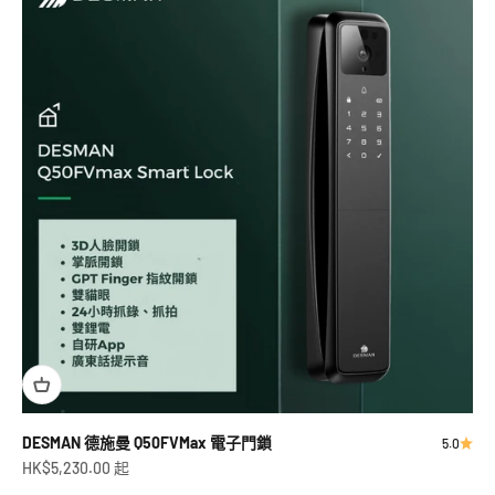
DESMAN 德施曼 Q50FVMax 電子門鎖
5.0
促銷價
HK$5,230.00 起